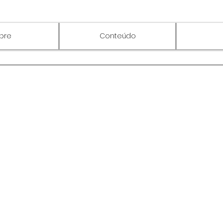
bre
Conteúdo
Bruno Bertin©2026 por despertar para qualidade de Software.