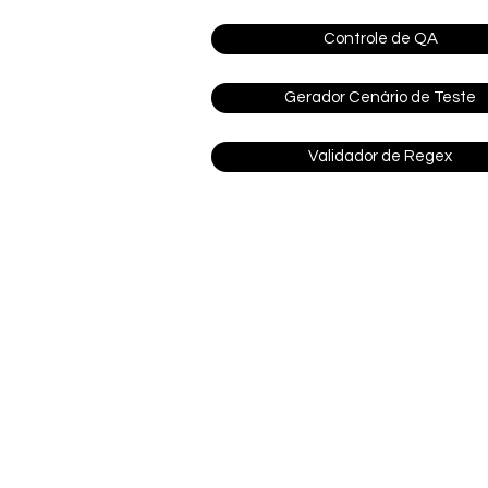
Controle de QA
Gerador Cenário de Teste
Validador de Regex