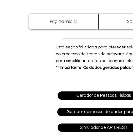
Página inicial
So
Esta seção foi criada para oferecer so
no processo de testes de software. Aq
para simplificar tarefas cotidianas e el
**
Importante: Os dados gerados pelas 
Gerador de Pessoas Fisicas
Gerador de massa de dados par
Simulador de APIs REST