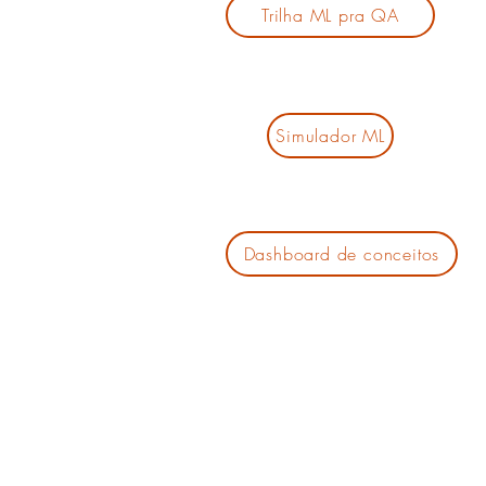
Trilha ML pra QA
Simulador ML
Dashboard de conceitos