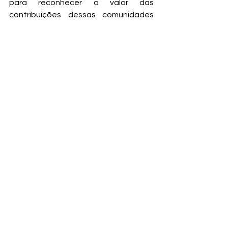
para reconhecer o valor das 
contribuições dessas comunidades 
para a tecnologia e a inovação.
Fontes de Pesquisa
Brasil Escola - 25 de maio: Dia do 
Orgulho Nerd
SILVA, Alexandre Souza da. 
Aspectos da relação entre 
consumos e identidades na 
cultura nerd. Trabalho de 
Conclusão de Curso (Produção 
em Comunicação e Cultural). 
Salvador, 2015. Disponível em: 
UFBA Repositório
MENDES, Felipe Barros da Silva; 
SILVA, Lucas Melo Ferreira. Do 
nerd ao geek: uma análise dos 
simbolismos de 