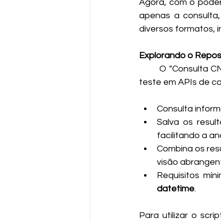
Agora, com o poder
apenas a consulta
diversos formatos, i
Explorando o Reposi
	O "Consulta CNPJ Script" é uma solução completa para automatizar o processo de 
teste em APIs de co
Consulta inform
Salva os resul
facilitando a a
Combina os res
visão abrangen
Requisitos mín
datetime
.
Para utilizar o scr