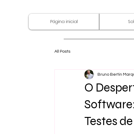
Página inicial
So
All Posts
Bruno Bertin Marq
O Desper
Software
Testes d