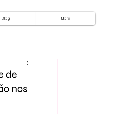
Blog
More
e de
ão nos