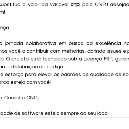
substitua o valor da variável 
cnpj
 pelo CNPJ desejad
im!
ença
a jornada colaborativa em busca da excelência na
os você a contribuir com melhorias, abrindo issues e p
ub. O projeto está licenciado sob a Licença MIT, garan
o e distribuição do código.
e esforço para elevar os padrões de qualidade de so
orça esteja com você!
io: Consulta CNPJ
idade de software esteja sempre ao seu lado!