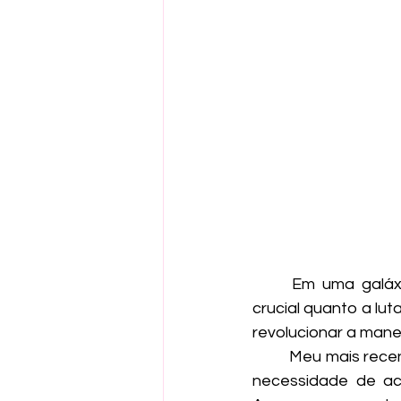
	Em uma galáxia onde a busca pela excelência na qualidade de software é tão 
crucial quanto a lu
revolucionar a mane
	Meu mais recente projeto no GitHub, intitulado "Consulta CNPJ", é a resposta para a 
necessidade de ace