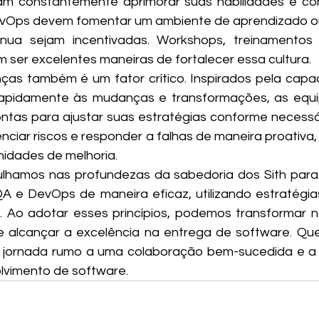
m constantemente aprimorar suas habilidades e con
vOps devem fomentar um ambiente de aprendizado on
ínua sejam incentivadas. Workshops, treinamentos
 ser excelentes maneiras de fortalecer essa cultura.
as também é um fator crítico. Inspirados pela capac
apidamente às mudanças e transformações, as equi
rontas para ajustar suas estratégias conforme necessário
ciar riscos e responder a falhas de maneira proativa,
idades de melhoria.
ulhamos nas profundezas da sabedoria dos Sith para
 e DevOps de maneira eficaz, utilizando estratégias 
. Ao adotar esses princípios, podemos transformar n
 alcançar a excelência na entrega de software. Que
a jornada rumo a uma colaboração bem-sucedida e a 
lvimento de software.