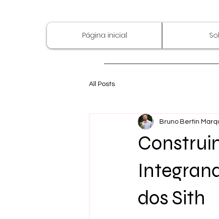
Página inicial
So
All Posts
Bruno Bertin Marq
Construin
Integran
dos Sith