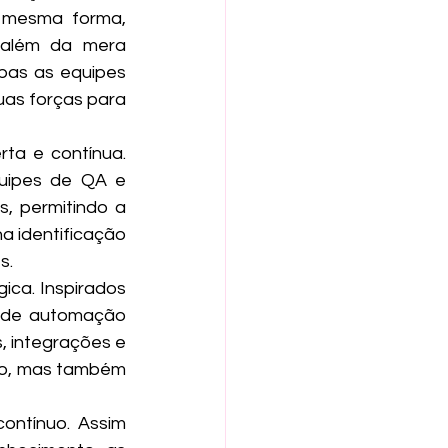
 mesma forma, 
além da mera 
bas as equipes 
as forças para 
a e contínua. 
uipes de QA e 
 permitindo a 
 identificação 
s.
ca. Inspirados 
 de automação 
 integrações e 
o, mas também 
ntínuo. Assim 