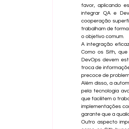
favor, aplicando e
integrar QA e De
cooperação superfi
trabalham de forma 
o objetivo comum.
A integração efic
Como os Sith, que
DevOps devem estab
troca de informaçõe
precoce de problem
Além disso, a autom
pela tecnologia a
que facilitem o tra
implementações con
garante que a qual
Outro aspecto impo