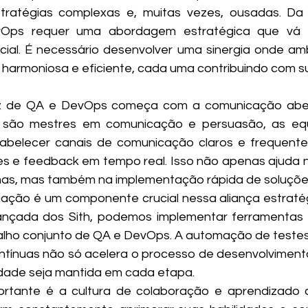
stratégias complexas e, muitas vezes, ousadas. Da
vOps requer uma abordagem estratégica que vá 
cial. É necessário desenvolver uma sinergia onde am
harmoniosa e eficiente, cada uma contribuindo com su
az de QA e DevOps começa com a comunicação abert
 são mestres em comunicação e persuasão, as eq
elecer canais de comunicação claros e frequentes,
s e feedback em tempo real. Isso não apenas ajuda na
as, mas também na implementação rápida de soluçõe
ação é um componente crucial nessa aliança estratégi
vançada dos Sith, podemos implementar ferramentas
balho conjunto de QA e DevOps. A automação de testes,
tínuas não só acelera o processo de desenvolviment
idade seja mantida em cada etapa.
rtante é a cultura de colaboração e aprendizado co