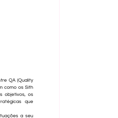
e QA (Quality 
m como os Sith 
 objetivos, os 
ratégicas que 
ituações a seu 