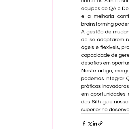
como os Sith busca
equipes de QA e De
e a melhoria cont
brainstorming podem
A gestão de mudanç
de se adaptarem r
ágeis e flexíveis, p
capacidade de geren
desafios em oportun
Neste artigo, merg
podemos integrar QA
práticas inovadoras
em oportunidades e
dos Sith guie noss
superior no desenvo